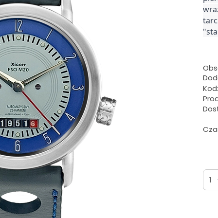
wraz
tar
"sta
Obs
Doda
Kod
Pro
Dos
Czas