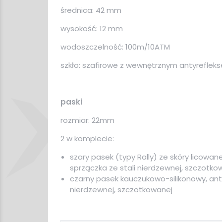
średnica: 42 mm
wysokość: 12 mm
wodoszczelność: 100m/10ATM
szkło: szafirowe z wewnętrznym antyreflek
paski
rozmiar: 22mm
2 w komplecie:
szary pasek (typy Rally) ze skóry licowanej
sprzączka ze stali nierdzewnej, szczotko
czarny pasek kauczukowo-silikonowy, antya
nierdzewnej, szczotkowanej