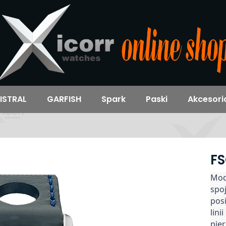
ISTRAL
GARFISH
Spark
Paski
Akcesori
FS
Mod
spoj
pos
lini
pier