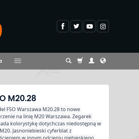
a
O M20.28
el FSO Warszawa M20.28 to nowe 
rzenie na linię M20 Warszawa. Zegarek 
iada kolorystykę dotychczas niedostępną w 
i M20. Jasnoniebieski cyferblat z 
ścieniem w innym odcieniu niebieskiego 