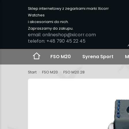
Sklep internetowy z zegarkami marki Xicorr
Watches
i akcesoriami do nich.
Zapraszamy do zakupu.
email: onlineshop@xicorr.com
telefon: +48 790 45 22 45
FSO M20
Syrena Sport
M
Start
FSO M20
FSO M20.28