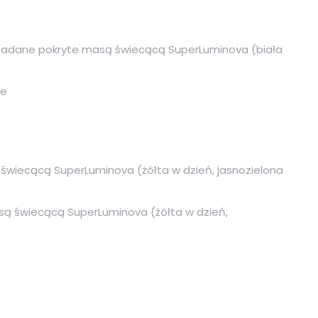
ładane pokryte masą świecącą SuperLuminova (biała
ne
 świecącą SuperLuminova (żółta w dzień, jasnozielona
ą świecącą SuperLuminova (żółta w dzień,